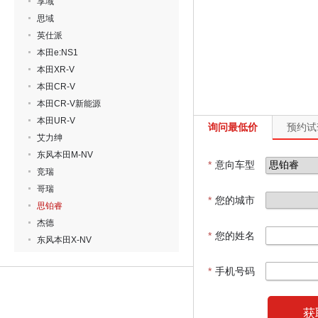
享域
思域
英仕派
本田e:NS1
本田XR-V
本田CR-V
本田CR-V新能源
本田UR-V
询问最低价
预约试
艾力绅
东风本田M-NV
*
意向车型
竞瑞
哥瑞
*
您的城市
思铂睿
杰德
*
您的姓名
东风本田X-NV
*
手机号码
获