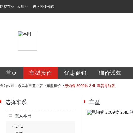
网易首页
应用
进入关怀模式
长沙恒信凯迪汽车
首页
车型报价
优惠促销
询价试驾
当前位置：
东风本田麓谷店
>
车型报价
>
思铂睿 2009款 2.4L 尊贵导航版
选择车系
车型
东风本田
LIFE