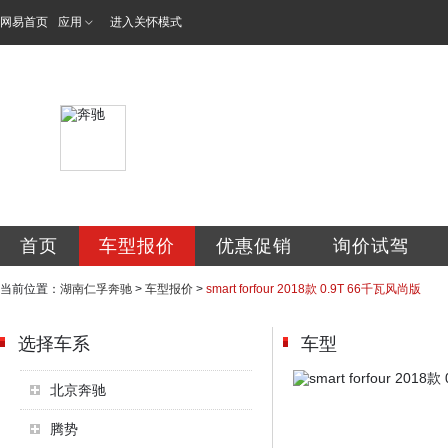
网易首页
应用
进入关怀模式
湖南仁孚汽车销售
首页
车型报价
优惠促销
询价试驾
当前位置：
湖南仁孚奔驰
>
车型报价
>
smart forfour 2018款 0.9T 66千瓦风尚版
选择车系
车型
北京奔驰
腾势