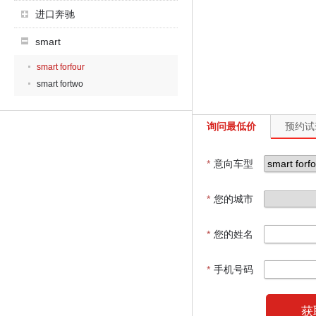
进口奔驰
smart
smart forfour
smart fortwo
询问最低价
预约试
*
意向车型
*
您的城市
*
您的姓名
*
手机号码
获