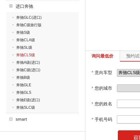
进口奔驰
奔驰GLC(进口)
奔驰C级旅行版
奔驰S级
奔驰CLA级
奔驰SL级
奔驰CLS级
询问最低价
预约试
奔驰A级(进口)
奔驰C级(进口)
*
意向车型
奔驰B级
奔驰GLE
*
您的城市
奔驰GLS
奔驰E级(进口)
*
您的姓名
奔驰SLC级
smart
*
手机号码
获