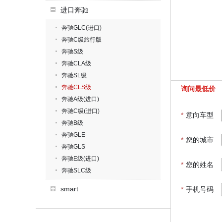
进口奔驰
奔驰GLC(进口)
奔驰C级旅行版
奔驰S级
奔驰CLA级
奔驰SL级
奔驰CLS级
询问最低价
奔驰A级(进口)
奔驰C级(进口)
*
意向车型
奔驰B级
奔驰GLE
*
您的城市
奔驰GLS
奔驰E级(进口)
*
您的姓名
奔驰SLC级
smart
*
手机号码