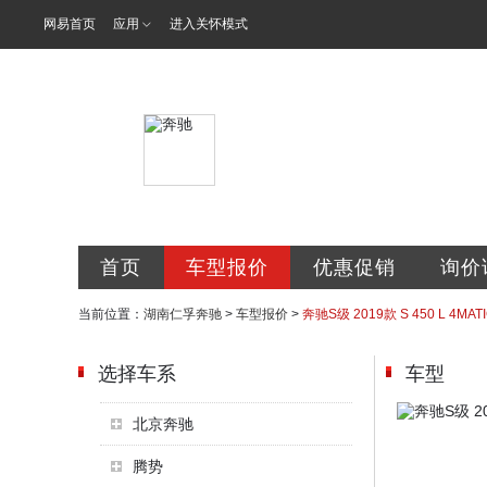
网易首页
应用
进入关怀模式
湖南仁孚汽车
首页
车型报价
优惠促销
询价
当前位置：
湖南仁孚奔驰
>
车型报价
>
奔驰S级 2019款 S 450 L 4MAT
选择车系
车型
北京奔驰
腾势