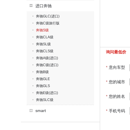
进口奔驰
奔驰GLC(进口)
奔驰C级旅行版
奔驰S级
奔驰CLA级
奔驰SL级
奔驰CLS级
询问最低价
奔驰A级(进口)
奔驰C级(进口)
*
意向车型
奔驰B级
奔驰GLE
*
您的城市
奔驰GLS
奔驰E级(进口)
*
您的姓名
奔驰SLC级
smart
*
手机号码